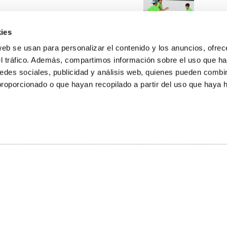
ies
web se usan para personalizar el contenido y los anuncios, ofrec
el tráfico. Además, compartimos información sobre el uso que ha
edes sociales, publicidad y análisis web, quienes pueden combin
proporcionado o que hayan recopilado a partir del uso que haya
E NOSALTRES
LLÓ
MAYOR 100 3º 17ª
IA
MONESTIR DE POBLET 14 1ª 3º
T
CIUDAD DE MATANZAS 12
ta
fbcv@fbcv.es
u de notícies
|
Política de privacitat