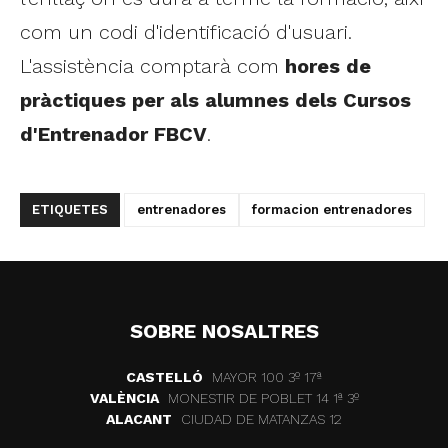
com un codi d'identificació d'usuari.
L'assistència comptarà com
hores de
pràctiques per als alumnes dels Cursos
d'Entrenador FBCV
.
ETIQUETES
entrenadores
formacion entrenadores
SOBRE NOSALTRES
CASTELLÓ
MAYOR 100 3º 17ª
VALÈNCIA
MONESTIR DE POBLET 14 1ª 3º
ALACANT
CIUDAD DE MATANZAS 12