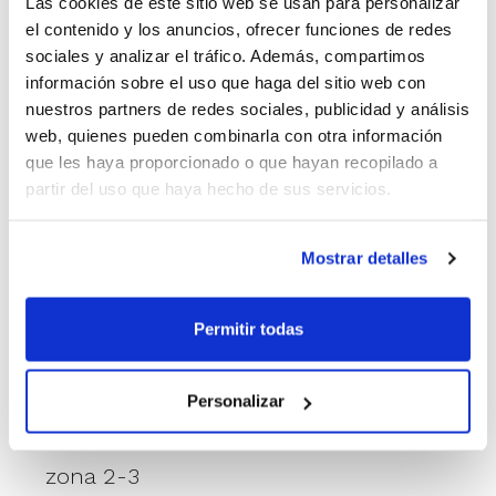
Las cookies de este sitio web se usan para personalizar
el contenido y los anuncios, ofrecer funciones de redes
A més de la defensa en zona 2-3 i el
sociales y analizar el tráfico. Además, compartimos
bàsquet inclusiu, entre les activitats
información sobre el uso que haga del sitio web con
nuestros partners de redes sociales, publicidad y análisis
podrem gaudir de dos tallers
web, quienes pueden combinarla con otra información
d'entrenament que estaran totalment
que les haya proporcionado o que hayan recopilado a
partir del uso que haya hecho de sus servicios.
relacionats entre si i que es
desenvoluparan en dos dies consecutius,
Mostrar detalles
així que no oblides inscriure't als dos
alhora!.
Permitir todas
Calendari d'activitats:
Personalizar
12 de juny.
Manolo Real. Atac contra
zona 2-3