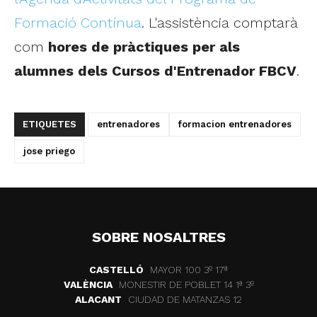
Formació Contínua
. L'assistència comptarà
com
hores de pràctiques per als
alumnes dels Cursos d'Entrenador FBCV
.
ETIQUETES
entrenadores
formacion entrenadores
jose priego
SOBRE NOSALTRES
CASTELLÓ
MAYOR 100 3º 17ª
VALÈNCIA
MONESTIR DE POBLET 14 1ª 3º
ALACANT
CIUDAD DE MATANZAS 12