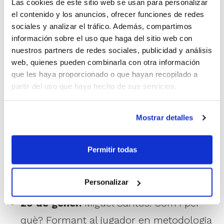
Las cookies de este sitio web se usan para personalizar
l'editorial Springer "Application of Infrared
el contenido y los anuncios, ofrecer funciones de redes
Thermography in Sports Science".
sociales y analizar el tráfico. Además, compartimos
información sobre el uso que haga del sitio web con
nuestros partners de redes sociales, publicidad y análisis
web, quienes pueden combinarla con otra información
que les haya proporcionado o que hayan recopilado a
Conéixer què és la termografia infraroja, el
partir del uso que haya hecho de sus servicios.
seu ús i aplicació en el bàsquet i en la
prevenció de lesions és l'objectiu principal
Mostrar detalles
d'este nou Clínic amb el qual obrirem 2024.
Permitir todas
17 de gener.
José Priego. Termografia,
bàsquet i prevenció de lesions
Personalizar
29 de gener.
Miguel Santos. Com i per
què? Formant al jugador en metodologia