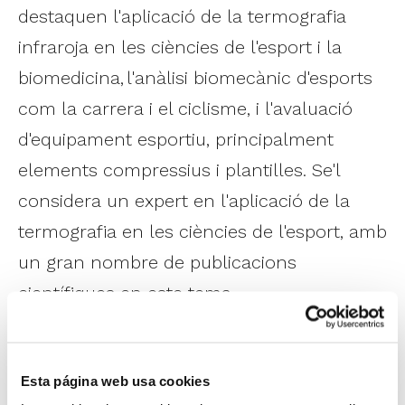
destaquen l'aplicació de la termografia
infraroja en les ciències de l'esport i la
biomedicina, l'anàlisi biomecànic d'esports
com la carrera i el ciclisme, i l'avaluació
d'equipament esportiu, principalment
elements compressius i plantilles. Se'l
considera un expert en l'aplicació de la
termografia en les ciències de l'esport, amb
un gran nombre de publicacions
científiques en este tema
(
https://www.researchgate.net/profile/jose-
ignacio-priego-quesada
) i sent editor del
Esta página web usa cookies
llibre internacional publicat en 2017 per