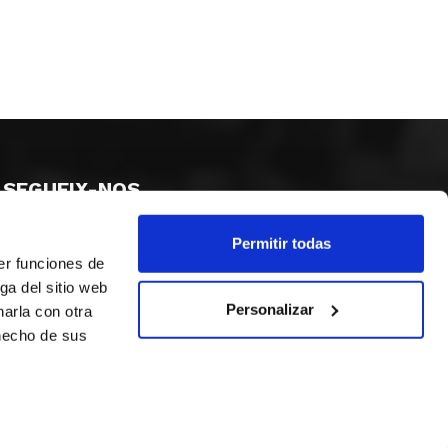
SEGUEIX-NOS
Permitir todas
er funciones de
ga del sitio web
Personalizar
arla con otra
 hecho de sus