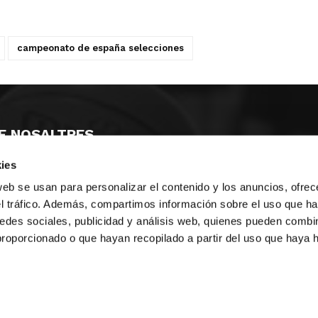
campeonato de españa selecciones
E NOSALTRES
ies
LLÓ
MAYOR 100 3º 17ª
IA
MONESTIR DE POBLET 14 1ª 3º
web se usan para personalizar el contenido y los anuncios, ofrec
T
CIUDAD DE MATANZAS 12
el tráfico. Además, compartimos información sobre el uso que ha
edes sociales, publicidad y análisis web, quienes pueden combin
ta
fbcv@fbcv.es
proporcionado o que hayan recopilado a partir del uso que haya
u de notícies
|
Política de privacitat