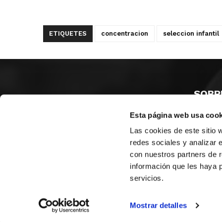
ETIQUETES
concentracion
seleccion infantil
SOBR
Esta página web usa cook
CASTE
VALÈNC
Las cookies de este sitio 
ALACAN
redes sociales y analizar 
con nuestros partners de r
Contac
información que les haya 
servicios.
© FEDERACIÓN BALONCESTO COMUNIDAD VALENCIANA
|
Arxi
Mostrar detalles