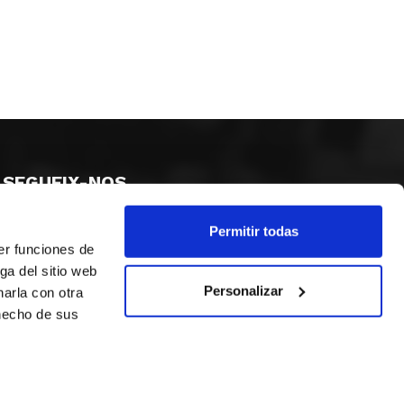
SEGUEIX-NOS
Permitir todas
er funciones de
ga del sitio web
Personalizar
arla con otra
 hecho de sus