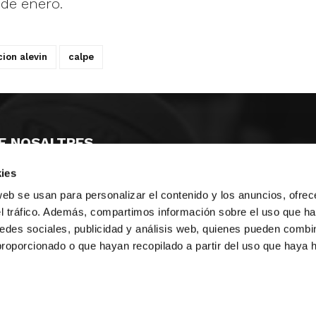
 de enero.
cion alevin
calpe
E NOSALTRES
ies
LLÓ
MAYOR 100 3º 17ª
IA
MONESTIR DE POBLET 14 1ª 3º
web se usan para personalizar el contenido y los anuncios, ofrec
T
CIUDAD DE MATANZAS 12
el tráfico. Además, compartimos información sobre el uso que ha
edes sociales, publicidad y análisis web, quienes pueden combin
ta
fbcv@fbcv.es
proporcionado o que hayan recopilado a partir del uso que haya
u de notícies
|
Política de privacitat