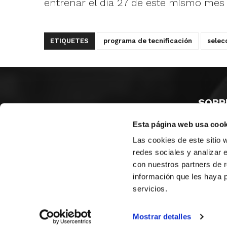
entrenar el día 27 de este mismo mes
ETIQUETES
programa de tecnificación
selec
SOBR
Esta página web usa cook
CASTE
VALÈNC
Las cookies de este sitio 
ALACAN
redes sociales y analizar 
con nuestros partners de r
Contac
información que les haya 
servicios.
© FEDERACIÓN BALONCESTO COMUNIDAD VALENCIANA
|
Arxi
Mostrar detalles