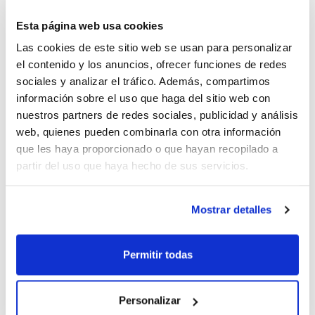
lunes a viernes
, siendo el complemento ideal para el
Esta página web usa cookies
tiempo libre. Además, una de sus ventajas es que se
desarrollan en
5 turnos semanales
, con la posibilidad
Las cookies de este sitio web se usan para personalizar
el contenido y los anuncios, ofrecer funciones de redes
de inscribirse a la semana que se prefiera, a varias de
sociales y analizar el tráfico. Además, compartimos
ellas, o incluso el mes entero.
información sobre el uso que haga del sitio web con
nuestros partners de redes sociales, publicidad y análisis
El Polideportivo Nazaret de Valencia va a acoger
web, quienes pueden combinarla con otra información
nuevamente esta iniciativa de la FBCV, aunque desde la
que les haya proporcionado o que hayan recopilado a
Federación se está trabajando intensamente en la
partir del uso que haya hecho de sus servicios.
posibilidad de realizar la actividad en otros puntos
más de la Comunidad Valenciana para que esté al
Mostrar detalles
alcance de todos los niños/as que quieran disfrutar de
las Escuelas de Verano FBCV 2012.
Permitir todas
Inscripcions obertes.
Personalizar