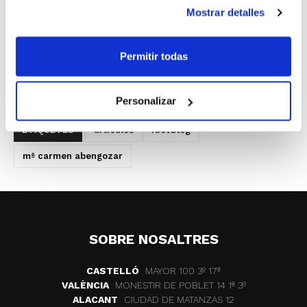
comportamiento (DBM®) que tiene en cuenta las
Mostrar detalles
emociones y los procesos atencionales para mejorar
el autocontrol de las emociones y aprender a focalizar
Permitir todas
la atención de los jugadores.
El artículo está ya disponible en
#fbcvBlog
.
Personalizar
ETIQUETES
articulos
fbcvBlog
mª carmen abengozar
SOBRE NOSALTRES
CASTELLÓ
MAYOR 100 3º 17ª
VALÈNCIA
MONESTIR DE POBLET 14 1ª 3º
ALACANT
CIUDAD DE MATANZAS 12