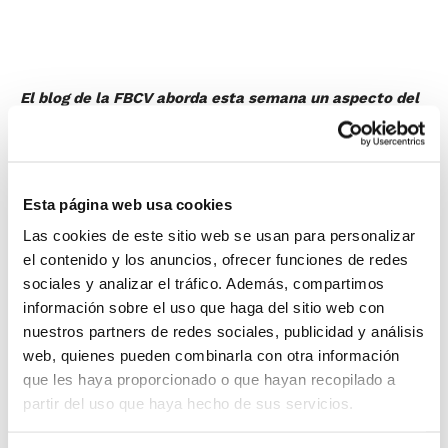
El blog de la FBCV aborda esta semana un aspecto del
que se sabe su importancia pero al que apenas se le
dedica tiempo por parte de los entrenadores: la
gestión de las emociones en los momentos más
cruciales de un deporte competitivo como el
Esta página web usa cookies
baloncesto.
Las cookies de este sitio web se usan para personalizar
Mª Carmen Abengózar
, doctora en psicología por la
el contenido y los anuncios, ofrecer funciones de redes
Universidad de Valencia, ha querida aportar sus
sociales y analizar el tráfico. Además, compartimos
conocimientos en este tema y ofrece algunas claves
información sobre el uso que haga del sitio web con
nuestros partners de redes sociales, publicidad y análisis
para ser capaz de controlar situaciones especiales de
web, quienes pueden combinarla con otra información
estrés como por ejemplo los lanzamientos de tiros
que les haya proporcionado o que hayan recopilado a
libres.
partir del uso que haya hecho de sus servicios.
La doctora nos acerca un modelo de desarrollo del