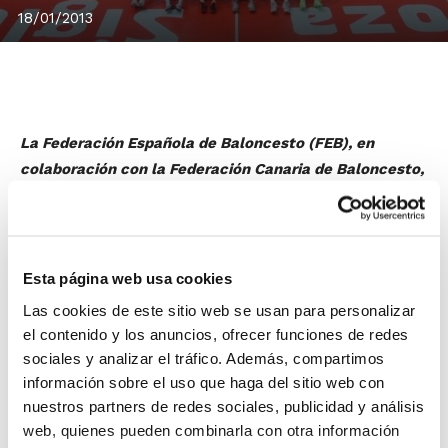
18/01/2013
La Federación Española de Baloncesto (FEB), en
colaboración con la Federación Canaria de Baloncesto,
ha convocado el XXXVII Curso de Entrenador Superior,
un curso con carácter federativo, de ámbito nacional,
con una carga lectiva total de 750 horas, 350 de
carácter presencial.
Esta página web usa cookies
El curso consta de cuatro fases o períodos que
Las cookies de este sitio web se usan para personalizar
transcurren entre el 8 de abril de 2013 y el 31 de mayo
el contenido y los anuncios, ofrecer funciones de redes
de 2014.
sociales y analizar el tráfico. Además, compartimos
información sobre el uso que haga del sitio web con
Fase a distancia
: se realiza por medio de un aula
nuestros partners de redes sociales, publicidad y análisis
virtual on-line, correo electrónico y vía telefónica. Se
web, quienes pueden combinarla con otra información