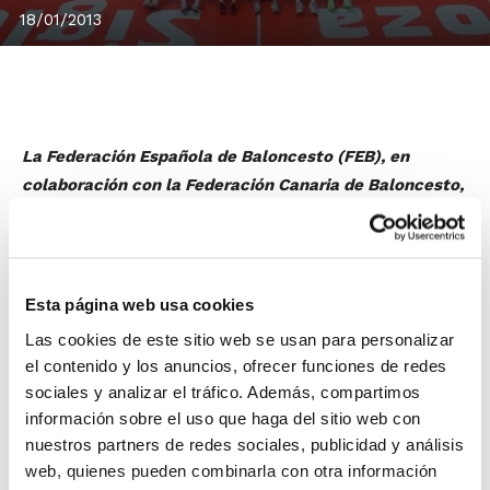
18/01/2013
La Federación Española de Baloncesto (FEB), en
colaboración con la Federación Canaria de Baloncesto,
ha convocado el XXXVII Curso de Entrenador Superior,
un curso con carácter federativo, de ámbito nacional,
con una carga lectiva total de 750 horas, 350 de
carácter presencial.
Esta página web usa cookies
El curso consta de cuatro fases o períodos que
Las cookies de este sitio web se usan para personalizar
transcurren entre el 8 de abril de 2013 y el 31 de mayo
el contenido y los anuncios, ofrecer funciones de redes
de 2014.
sociales y analizar el tráfico. Además, compartimos
información sobre el uso que haga del sitio web con
Fase a distancia
: se realiza por medio de un aula
nuestros partners de redes sociales, publicidad y análisis
virtual on-line, correo electrónico y vía telefónica. Se
web, quienes pueden combinarla con otra información