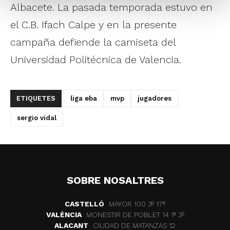
Albacete. La pasada temporada estuvo en
el C.B. Ifach Calpe y en la presente
campaña defiende la camiseta del
Universidad Politécnica de Valencia.
ETIQUETES
liga eba
mvp
jugadores
sergio vidal
SOBRE NOSALTRES
CASTELLÓ
MAYOR 100 3º 17ª
VALÈNCIA
MONESTIR DE POBLET 14 1ª 3º
ALACANT
CIUDAD DE MATANZAS 12