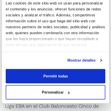
Las cookies de este sitio web se usan para personalizar
valenciano Sergio Vidal ha conseguido esta semana su
el contenido y los anuncios, ofrecer funciones de redes
segundo MVP de la temporada en Liga EBA. Los 39
sociales y analizar el tráfico. Además, compartimos
puntos estuvieron acompañados de 11 rebotes, 3
información sobre el uso que haga del sitio web con
asistencias y 6 faltas recibidas para sumar hasta un 50
nuestros partners de redes sociales, publicidad y análisis
de valoración.
web, quienes pueden combinarla con otra información
Su acierto anotador fue fundamental en la victoria
que les haya proporcionado o que hayan recopilado a
del
Universidad Politécnica de Valencia
, que sigue
partir del uso que haya hecho de sus servicios.
luchando para escapar de los puestos de descenso y
que tiene en su escolta a un pilar fundamental.
Mostrar detalles
El
C.B. Xàtiva
ha sido siempre el club de
referencia de Sergio, aunque también ha
Permitir todas
competido en equipos como el Pamesa
Atlético, el N.B. Torrent o el C.B. Maristas. En
Personalizar
la temporada 2010/2011 dio el salto a la
Liga EBA en el Club Baloncesto Cinco de