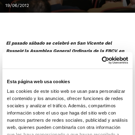
19/06/2012
El pasado sábado se celebró en San Vicente del
Raspeig la Asamblea General Ordinaria de la FBCV, en
la que se aprobó el proyecto de Normas de
Competición para la temporada 2012/2013.
Durante la Asamblea, también se aprobaron las
Esta página web usa cookies
Cuentas de Resultados, Balance de Situación y
Memoria Económica del Ejercicio 2011 y el presupuesto
Las cookies de este sitio web se usan para personalizar
para el Ejercicio 2012. Asimismo, se ratificó el
el contenido y los anuncios, ofrecer funciones de redes
sociales y analizar el tráfico. Además, compartimos
nombramiento de los Presidentes de los Comités de
información sobre el uso que haga del sitio web con
Competición y Apelación.
nuestros partners de redes sociales, publicidad y análisis
web, quienes pueden combinarla con otra información
Próximamente serán publicadas en
que les haya proporcionado o que hayan recopilado a