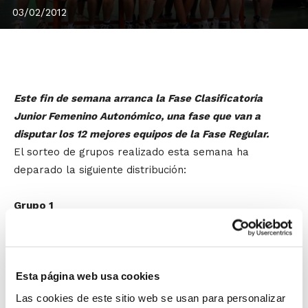
03/02/2012
Este fin de semana arranca la Fase Clasificatoria
Junior Femenino Autonómico, una fase que van a
disputar los 12 mejores equipos de la Fase Regular.
El sorteo de grupos realizado esta semana ha
deparado la siguiente distribución:
Grupo 1
Ciudad Ros Casares Valencia
Picken Claret
CBF Cabo Mar
Esta página web usa cookies
Inaer-Akra Leuka
V-74 Villena Ing. Agua
Las cookies de este sitio web se usan para personalizar