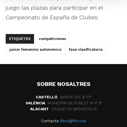
juego las plazas para participar en el
Campeonato de España de Clubes.
ETIQUETES
competiciones
junior femenino autonomico
fase clasificatoria
SOBRE NOSALTRES
CASTELLÓ
MAYOR 100 3º 17ª
VALÈNCIA
MONESTIR DE POBLET 14 1ª 3º
ALACANT
CIUDAD DE MATANZAS 12
Contacta
fbcv@fbcv.es