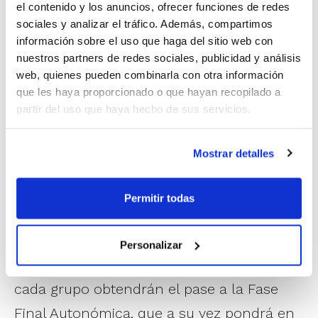
Gestoria Juan
el contenido y los anuncios, ofrecer funciones de redes
sociales y analizar el tráfico. Además, compartimos
información sobre el uso que haga del sitio web con
Grupo 2
nuestros partners de redes sociales, publicidad y análisis
BF San Blas Alicante
web, quienes pueden combinarla con otra información
Coycama NBF Castelló
que les haya proporcionado o que hayan recopilado a
CB Teixereta
partir del uso que haya hecho de sus servicios.
CB Oliva-Mompo Óptica
Jovens L’Eliana
CB Alicante-Alacant
Mostrar detalles
La Fase Clasificatoria se disputará
Permitir todas
siguiendo un sistema de competición de
liga todos contra todos dentro de cada
Personalizar
grupo. A su término, los dos primeros de
cada grupo obtendrán el pase a la Fase
Final Autonómica, que a su vez pondrá en