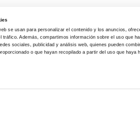
ies
web se usan para personalizar el contenido y los anuncios, ofrec
el tráfico. Además, compartimos información sobre el uso que ha
edes sociales, publicidad y análisis web, quienes pueden combin
proporcionado o que hayan recopilado a partir del uso que haya
E NOSALTRES
LLÓ
MAYOR 100 3º 17ª
IA
MONESTIR DE POBLET 14 1ª 3º
T
CIUDAD DE MATANZAS 12
ta
fbcv@fbcv.es
u de notícies
|
Política de privacitat