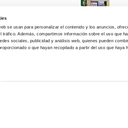
ies
web se usan para personalizar el contenido y los anuncios, ofrec
el tráfico. Además, compartimos información sobre el uso que ha
edes sociales, publicidad y análisis web, quienes pueden combin
proporcionado o que hayan recopilado a partir del uso que haya
E NOSALTRES
LLÓ
MAYOR 100 3º 17ª
IA
MONESTIR DE POBLET 14 1ª 3º
T
CIUDAD DE MATANZAS 12
ta
fbcv@fbcv.es