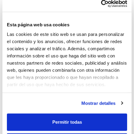
propias escuelas municipales de Orihuela
los que aprovecharon esta oportunidad de
Esta página web usa cookies
seguir formándose para poder trasladar
Las cookies de este sitio web se usan para personalizar
estos conocimientos al trabajo diario con
el contenido y los anuncios, ofrecer funciones de redes
sus jugadores/as.
sociales y analizar el tráfico. Además, compartimos
información sobre el uso que haga del sitio web con
nuestros partners de redes sociales, publicidad y análisis
La siguiente actividad del Plan de
web, quienes pueden combinarla con otra información
Formación Continua será el 16 de marzo
que les haya proporcionado o que hayan recopilado a
partir del uso que haya hecho de sus servicios.
en Castellón. Coincidiendo con un
entrenamiento de la Selección Alevín
Mostrar detalles
Masculina de la Comunidad Valenciana, el
seleccionador Óscar Retortillomostrará
Permitir todas
cómo se trabajan los Fundamentos