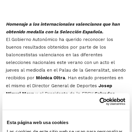
Homenaje a los internacionales valencianos que han
obtenido medalla con la Selección Española.
El Gobierno Autonómico ha querido reconocer
los
buenos resultados obtenidos por parte de los
baloncestistas valencianos en las diferentes
selecciones nacionales este verano con un acto el
jueves al mediodía en el Palau de la Generalitat, siendo
recibidos
por
Mònica Oltra
. Han estado presentes en
el mismo el Director General de Deportes
Josep
Miquel Moya
y el Presidente de la FBCV
Salvador
Fabregat
. Clara Che no pudo estar presente por
encontrarse
concentrada con su nuevo equipo
universitario, acudiendo sus padres en su
Esta página web usa cookies
representación.
Tras una distendida charla y el
Las cookies de este sitio web se usan para personalizar