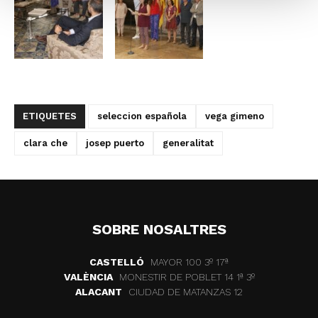
ETIQUETES
seleccion española
vega gimeno
clara che
josep puerto
generalitat
SOBRE NOSALTRES
CASTELLÓ
MAYOR 100 3º 17ª
VALÈNCIA
MONESTIR DE POBLET 14 1ª 3º
ALACANT
CIUDAD DE MATANZAS 12