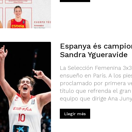
Espanya és campio
Sandra Ygueravide
La Selección Femenina 3x3
ensueño en París. A los pies
proclamado por primera v
título que refrenda el gra
equipo que dirige Ana Junye
Llegir més