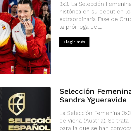
3x3. La Selección Femenin
histórica en su debut en l
extraordinaria Fase de Gru
la prórroga del...
Llegir més
Selección Femenin
Sandra Ygueravide
La Selección Femenina 3x3
de Viena (Austria). Se trata
para la que se han convoc