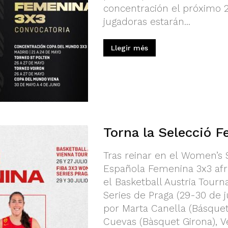
concentración el próximo 
jugadoras estarán...
Llegir més
Torna la Selecció 
Tras reinar en el Women’s 
Española Femenina 3x3 afr
el Basketball Austria Tourn
Series de Praga (29-30 de j
por Marta Canella (Básquet
Cuevas (Bàsquet Girona), 