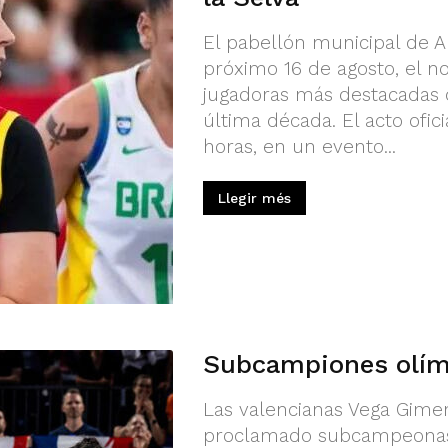
El pabellón municipal de Alc
próximo 16 de agosto, el 
jugadoras más destacadas 
última década. El acto ofic
horas, en un evento...
Llegir més
Subcampiones olím
Las valencianas Vega Gime
proclamado subcampeonas 