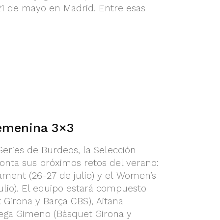
21 de mayo en Madrid. Entre esas
Femenina 3×3
Series de Burdeos, la Selección
onta sus próximos retos del verano:
ament (26-27 de julio) y el Women’s
ulio). El equipo estará compuesto
 Girona y Barça CBS), Aitana
Vega Gimeno (Bàsquet Girona y