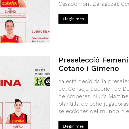
Casademont Zaragoza), Cecil
Llegir més
Preselecció Femeni
Cotano i Gimeno
Ya está decidida la presele
del Consejo Superior de D
de Amberes. Nuria Martíne
plantilla de ocho jugadora
selecciones del mundo. Y en
Llegir més