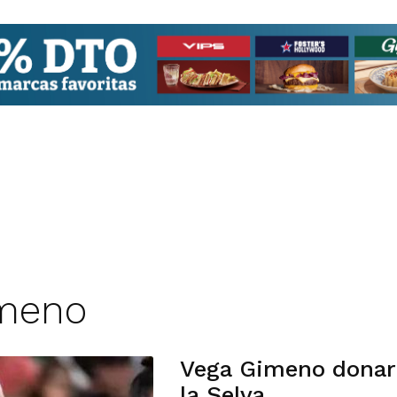
imeno
Vega Gimeno donarà
la Selva