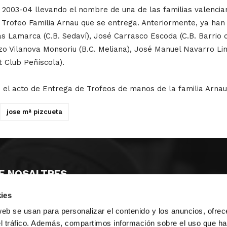
 2003-04 llevando el nombre de una de las familias valenci
 Trofeo Familia Arnau que se entrega. Anteriormente, ya han
s Lamarca (C.B. Sedaví), José Carrasco Escoda (C.B. Barrio del
zo Vilanova Monsoriu (B.C. Meliana), José Manuel Navarro Lin
t Club Peñíscola).
 el acto de Entrega de Trofeos de manos de la familia Arnau
jose mª pizcueta
E NOSALTRES
ies
LLÓ
MAYOR 100 3º 17ª
IA
MONESTIR DE POBLET 14 1ª 3º
web se usan para personalizar el contenido y los anuncios, ofrec
T
CIUDAD DE MATANZAS 12
el tráfico. Además, compartimos información sobre el uso que ha