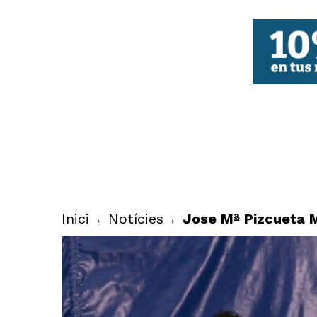
FBCV
Inici
Notícies
Jose Mª Pizcueta M