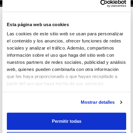
Esta página web usa cookies
Las cookies de este sitio web se usan para personalizar
El C.B. L'Horta Godella organiza unas Jornadas de
el contenido y los anuncios, ofrecer funciones de redes
Puertas Abiertas para completar sus equipos Junior
sociales y analizar el tráfico. Además, compartimos
Masculino Autonómico, Junior Masculino Preferente y
información sobre el uso que haga del sitio web con
Junior Femenino.
nuestros partners de redes sociales, publicidad y análisis
Las Jornadas se desarrollarán a partir del lunes 15 de
web, quienes pueden combinarla con otra información
septiembre.
que les haya proporcionado o que hayan recopilado a
partir del uso que haya hecho de sus servicios.
Cualquier persona interesada en participar puede
contactar con el club a través del teléfono
600 679
Mostrar detalles
856
.
Permitir todas
ETIQUETES
actividades
cb l'horta godella