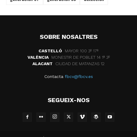
SOBRE NOSALTRES
CASTELLÓ
MAYOR 100 3º 17ª
VALÈNCIA
MONESTIR DE POBLET 14 1ª 3º
ALACANT
CIUDAD DE MATANZAS 12
Contacta
fbcv@fbcv.es
SEGUEIX-NOS