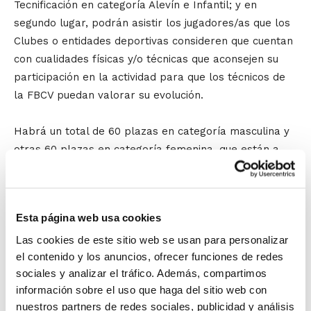
Tecnificación en categoría Alevín e Infantil; y en
segundo lugar, podrán asistir los jugadores/as que los
Clubes o entidades deportivas consideren que cuentan
con cualidades físicas y/o técnicas que aconsejen su
participación en la actividad para que los técnicos de
la FBCV puedan valorar su evolución.
Habrá un total de 60 plazas en categoría masculina y
otras 60 plazas en categoría femenina, que están a
disposición de los clubes y entidades deportivas para
que inscriban a aquellos jugadores y/o jugadoras que
consideren que su progresión les podría llevar a
Esta página web usa cookies
incorporarse al Programa de Tecnificación.
Para que
estos jugadores/as puedan asistir a la actividad
, el
Las cookies de este sitio web se usan para personalizar
el contenido y los anuncios, ofrecer funciones de redes
Club debe realizar la inscripción a través de
sociales y analizar el tráfico. Además, compartimos
www.fbcv.es. Tras recibir la solicitud, la FBCV hará
información sobre el uso que haga del sitio web con
llegar a la entidad la convocatoria del jugador/a,
nuestros partners de redes sociales, publicidad y análisis