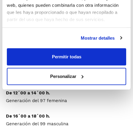
siendo
imprescindible
recibir esta convocatoria para
web, quienes pueden combinarla con otra información
que el jugador/a pueda finalmente tomar parte en la
que les haya proporcionado o que hayan recopilado a
jornada técnica.
partir del uso que haya hecho de sus servicios.
El
26 de febrero
es el último día para poder solicitar
Mostrar detalles
la asistencia de un jugador/a a las Jornadas de
Detección, que se llevará a cabo en el Pabellón L´Illa
de Benidorm de acuerdo a los siguientes horarios:
Permitir todas
De 10´00 a 12´00 h.
Personalizar
Generación del 99 femenina
De 12´00 a 14´00 h.
Generación del 97 femenina
De 16´00 a 18´00 h.
Generación del 99 masculina