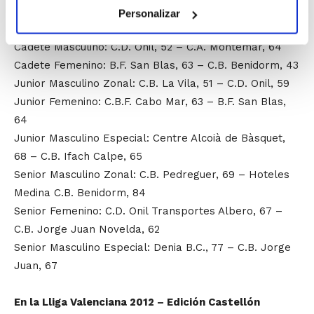
Infantil Femenino: C.B. Teixereta, 65 – Burguer King
Personalizar
C.B. Benidorm, 22
Cadete Masculino: C.D. Onil, 52 – C.A. Montemar, 64
Cadete Femenino: B.F. San Blas, 63 – C.B. Benidorm, 43
Junior Masculino Zonal: C.B. La Vila, 51 – C.D. Onil, 59
Junior Femenino: C.B.F. Cabo Mar, 63 – B.F. San Blas,
64
Junior Masculino Especial: Centre Alcoià de Bàsquet,
68 – C.B. Ifach Calpe, 65
Senior Masculino Zonal: C.B. Pedreguer, 69 – Hoteles
Medina C.B. Benidorm, 84
Senior Femenino: C.D. Onil Transportes Albero, 67 –
C.B. Jorge Juan Novelda, 62
Senior Masculino Especial: Denia B.C., 77 – C.B. Jorge
Juan, 67
En la Lliga Valenciana 2012 – Edición Castellón