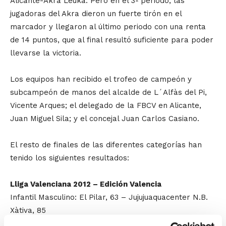
Alicante-Akra Leuka. Pero en el 3º periodo, las
jugadoras del Akra dieron un fuerte tirón en el
marcador y llegaron al último periodo con una renta
de 14 puntos, que al final resultó suficiente para poder
llevarse la victoria.
Los equipos han recibido el trofeo de campeón y
subcampeón de manos del alcalde de L´Alfàs del Pi,
Vicente Arques; el delegado de la FBCV en Alicante,
Juan Miguel Sila; y el concejal Juan Carlos Casiano.
El resto de finales de las diferentes categorías han
tenido los siguientes resultados:
Lliga Valenciana 2012 – Edición Valencia
Infantil Masculino: El Pilar, 63 – Jujujuaquacenter N.B.
Xàtiva, 85
Cadete Masculino Zonal: C.B. Alginet, 53 – C.B. Sueca,