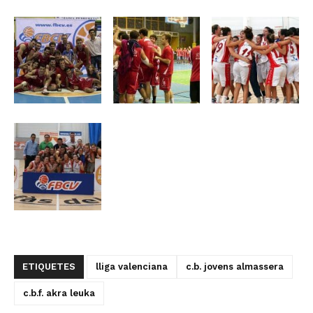
ETIQUETES
lliga valenciana
c.b. jovens almassera
c.b.f. akra leuka