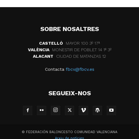
SOBRE NOSALTRES
CASTELLÓ
MAYOR 100 3º 17ª
VALÈNCIA
MONESTIR DE POBLET 14 1ª 3º
ALACANT
CIUDAD DE MATANZAS 12
Contacta
fbcv@fbcv.es
SEGUEIX-NOS
© FEDERACIÓN BALONCESTO COMUNIDAD VALENCIANA
Arxiu de notícies