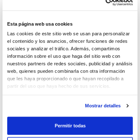
57
Cadete Femenino: Maristas, 60 – C.B. Alginet, 42
Cadete Masculino Zonal: C.B. Alginet, 54 – N.B. Alzira,
Esta página web usa cookies
36
Las cookies de este sitio web se usan para personalizar
Junior Masculino Especial: C.B. Alginet, 64 – C.B. Oliva,
el contenido y los anuncios, ofrecer funciones de redes
60
sociales y analizar el tráfico. Además, compartimos
Junior Femenino: El Pilar, 48 – C.B. Alginet, 42
información sobre el uso que haga del sitio web con
Junior Masculino Zonal: C.D. Monte-Sión Torrent, 50 –
nuestros partners de redes sociales, publicidad y análisis
web, quienes pueden combinarla con otra información
C.B. Tavernes, 67
que les haya proporcionado o que hayan recopilado a
Senior Femenino: C.B. San José, 48 – Picken Claret, 53
partir del uso que haya hecho de sus servicios.
Senior Masculino Zonal: Bàsquet Beniparrell, 73 –
Bàsquet Silla, 61
Senior Masculino Especial: C.B. San José, 65 – Bàsquet
Mostrar detalles
Silla, 68
Permitir todas
Lliga Valenciana 2012 – Edición Alicante
Infantil Masculino: C.B. Teixereta, 79 – C.D. Onil, 39