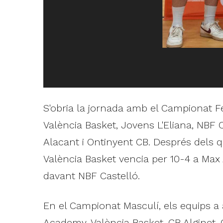
S'obria la jornada amb el Campionat 
València Basket, Jovens L'Eliana, NBF 
Alacant i Ontinyent CB. Després dels qu
València Basket vencia per 10-4 a Max 
davant NBF Castelló.
En el Campionat Masculí, els equips a 
Academy, València Basket, CB Alginet, 