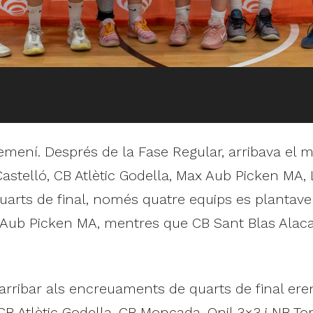
Femení. Després de la Fase Regular, arribava e
Castelló, CB Atlètic Godella, Max Aub Picken MA
arts de final, només quatre equips es plantaven e
Aub Picken MA, mentres que CB Sant Blas Alacant 
arribar als encreuaments de quarts de final eren
CB Atlètic Godella, CB Moncada, Onil 3×3 i NB T