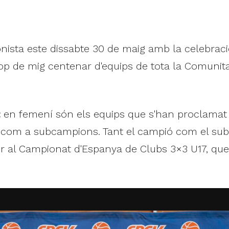
onista este dissabte 30 de maig amb la celebrac
p de mig centenar d'equips de tota la Comunita
t
en femení són els equips que s'han proclamat c
n com a subcampions. Tant el campió com el sub
er al Campionat d'Espanya de Clubs 3×3 U17, que