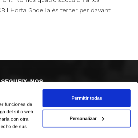
 CB L'Horta Godella és tercer per davant
SEGUEIX-NOS
Permitir todas
er funciones de
ga del sitio web
Personalizar
arla con otra
 hecho de sus