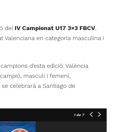
ió del
IV Campionat U17 3×3 FBCV
,
t Valenciana en categoria masculina i
ampions d'esta edició. València
campió, masculí i femení,
 se celebrarà a Santiago de
1
de 7