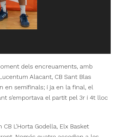
l moment dels encreuaments, amb
, Lucentum Alacant, CB Sant Blas
n semifinals; i ja en la final, el
s'emportava el partit pel 3r i 4t lloc
 CB L'Horta Godella, Elx Basket
orrent. Només quatre accedien a les