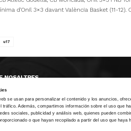
 mínima d'Onil 3×3 davant València Basket (11-12).
u17
E NOSALTRES
ies
LLÓ
MAYOR 100 3º 17ª
IA
MONESTIR DE POBLET 14 1ª 3º
web se usan para personalizar el contenido y los anuncios, ofrec
T
CIUDAD DE MATANZAS 12
el tráfico. Además, compartimos información sobre el uso que ha
edes sociales, publicidad y análisis web, quienes pueden combin
ta
fbcv@fbcv.es
proporcionado o que hayan recopilado a partir del uso que haya