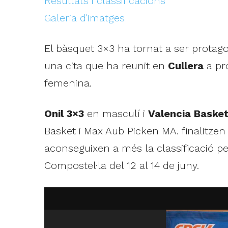
Resultats i classificacions
Galeria d'imatges
El bàsquet 3×3 ha tornat a ser protag
una cita que ha reunit en
Cullera
a pro
femenina.
Onil 3×3
en masculí i
Valencia Baske
Basket i Max Aub Picken MA. finalitze
aconseguixen a més la classificació p
Compostel·la del 12 al 14 de juny.