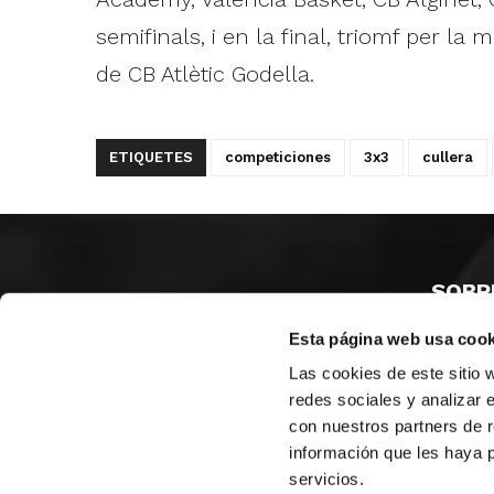
semifinals, i en la final, triomf per la
de CB Atlètic Godella.
ETIQUETES
competiciones
3x3
cullera
SOBR
Esta página web usa cook
CASTE
VALÈNC
Las cookies de este sitio 
ALACAN
redes sociales y analizar 
con nuestros partners de r
Contac
información que les haya 
servicios.