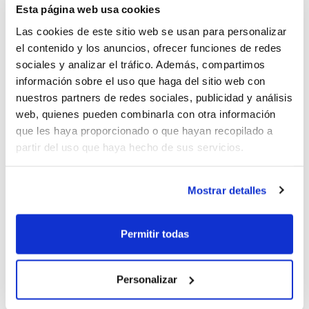
Esta página web usa cookies
1
de 7
Las cookies de este sitio web se usan para personalizar
el contenido y los anuncios, ofrecer funciones de redes
sociales y analizar el tráfico. Además, compartimos
información sobre el uso que haga del sitio web con
nuestros partners de redes sociales, publicidad y análisis
web, quienes pueden combinarla con otra información
que les haya proporcionado o que hayan recopilado a
partir del uso que haya hecho de sus servicios.
Mostrar detalles
Se abría la jornada con el Campeonato
Permitir todas
Femenino. Tras la Fase Regular, llegaba el
Personalizar
momento de los cruces, con Valencia
Basket, Jovens L’Eliana, NBF Castelló, CB