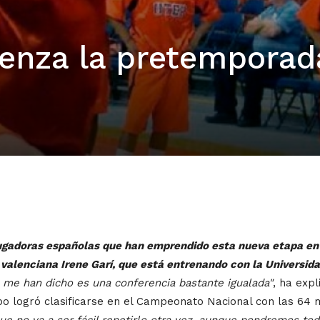
ienza la pretemporad
gadoras españolas que han emprendido esta nueva etapa en 
a valenciana Irene Garí, que está entrenando con la Universid
 me han dicho es una conferencia bastante igualada"
, ha exp
uipo logró clasificarse en el Campeonato Nacional con las 64 
 no va a ser fácil repetirlo otra vez, aunque pondremos todo