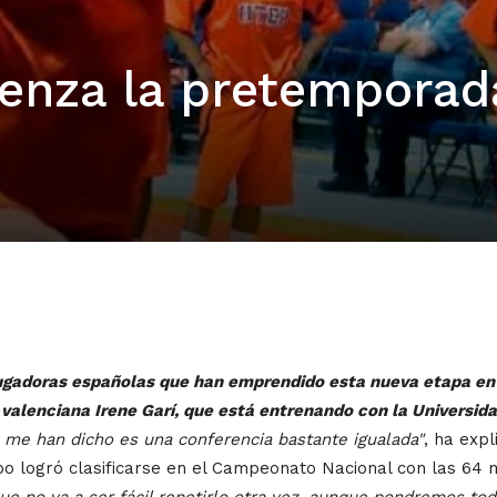
ienza la pretemporad
gadoras españolas que han emprendido esta nueva etapa en 
a valenciana Irene Garí, que está entrenando con la Universid
 me han dicho es una conferencia bastante igualada"
, ha exp
uipo logró clasificarse en el Campeonato Nacional con las 64 
 no va a ser fácil repetirlo otra vez, aunque pondremos todo