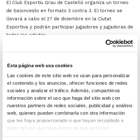
El Club Esportiu Grau de Castelló organiza un torneo
de baloncesto en formato 3 contra 3. El torneo se
llevará a cabo el 27 de diciembre en la Ciutat
Esportiva y podrán participar jugadores y jugadoras de
todas las edades.
El
I Torneo 3×3 "Domina La Pista"
nace con la
intención de difundir y compartir la cultura del
baloncesto que tan presente está en Castellón. Es por
Esta página web usa cookies
este motivo que el
C.E. Grau
no ha dudado en buscar la
Las cookies de este sitio web se usan para personalizar
colaboración de los demás clubes de la capital de La
el contenido y los anuncios, ofrecer funciones de redes
Plana:
Amics del Bàsquet
,
Nou Bàsquet Femení
i
C.B.
sociales y analizar el tráfico. Además, compartimos
Castellón
, además del apoyo de la Concejalía de
información sobre el uso que haga del sitio web con
Deportes, para conseguir que este torneo sea lo más
nuestros partners de redes sociales, publicidad y análisis
web, quienes pueden combinarla con otra información
abierto posible a la ciudadanía.
que les haya proporcionado o que hayan recopilado a
El torneo se llevará a cabo desde las 09´30 de la
partir del uso que haya hecho de sus servicios.
mañana en las instalaciones de la Ciutat Esportiva, y
se podrán apuntar jugadores y jugadoras de todas las