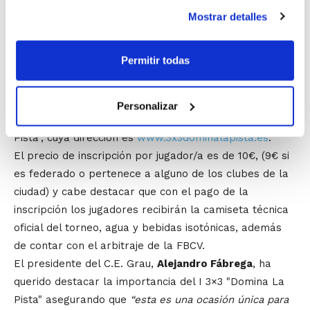
edades, desde categoría Mini hasta categoría Senior.
Mostrar detalles
¿Qué hacer para apuntarse?
Permitir todas
Para facilitar a los jugadores información sobre el
torneo y la inscripción al mismo, el C.E. Grau ha puesto
en marcha una página web donde el jugador podrá
Personalizar
conocer todo lo relativo al I Torneo 3×3 "Domina La
Pista", cuya dirección es
www.3x3dominalapista.es
.
El precio de inscripción por jugador/a es de 10€, (9€ si
es federado o pertenece a alguno de los clubes de la
ciudad) y cabe destacar que con el pago de la
inscripción los jugadores recibirán la camiseta técnica
oficial del torneo, agua y bebidas isotónicas, además
de contar con el arbitraje de la FBCV.
El presidente del C.E. Grau,
Alejandro Fábrega
, ha
querido destacar la importancia del I 3×3 "Domina La
Pista" asegurando que
“esta es una ocasión única para