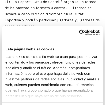
El Club Esportiu Grau de Castelló organiza un torneo
de baloncesto en formato 3 contra 3. El torneo se
llevará a cabo el 27 de diciembre en la Ciutat
Esportiva y podrán participar jugadores y jugadoras de
todas las edades.
El
I Torneo 3×3 "Domina La Pista"
nace con la
intención de difundir y compartir la cultura del
baloncesto que tan presente está en Castellón. Es por
Esta página web usa cookies
este motivo que el
C.E. Grau
no ha dudado en buscar la
Las cookies de este sitio web se usan para personalizar
colaboración de los demás clubes de la capital de La
el contenido y los anuncios, ofrecer funciones de redes
Plana:
Amics del Bàsquet
,
Nou Bàsquet Femení
y
C.B.
sociales y analizar el tráfico. Además, compartimos
Castellón
, además del apoyo de la Concejalía de
información sobre el uso que haga del sitio web con
Deportes, para conseguir que este torneo sea lo más
nuestros partners de redes sociales, publicidad y análisis
web, quienes pueden combinarla con otra información
abierto posible a la ciudadanía.
que les haya proporcionado o que hayan recopilado a
El torneo se llevará a cabo desde las 09´30 de la
partir del uso que haya hecho de sus servicios.
mañana en las instalaciones de la Ciutat Esportiva, y
se podrán apuntar jugadores y jugadoras de todas las