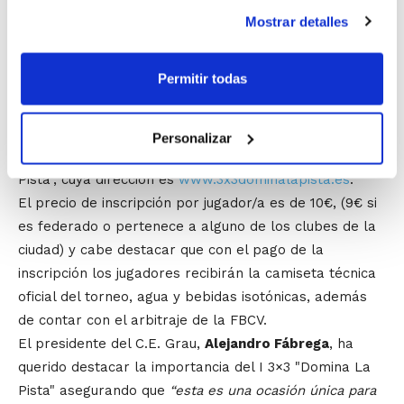
edades, desde categoría Mini hasta categoría Senior.
Mostrar detalles
¿Qué hacer para apuntarse?
Permitir todas
Para facilitar a los jugadores información sobre el
torneo y la inscripción al mismo, el C.E. Grau ha puesto
en marcha una página web donde el jugador podrá
Personalizar
conocer todo lo relativo al I Torneo 3×3 "Domina La
Pista", cuya dirección es
www.3x3dominalapista.es
.
El precio de inscripción por jugador/a es de 10€, (9€ si
es federado o pertenece a alguno de los clubes de la
ciudad) y cabe destacar que con el pago de la
inscripción los jugadores recibirán la camiseta técnica
oficial del torneo, agua y bebidas isotónicas, además
de contar con el arbitraje de la FBCV.
El presidente del C.E. Grau,
Alejandro Fábrega
, ha
querido destacar la importancia del I 3×3 "Domina La
Pista" asegurando que
“esta es una ocasión única para