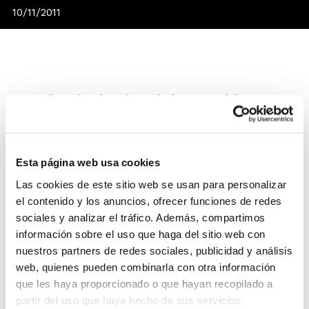
10/11/2011
Este año, Valencia es la Capital Europea del Deporte y
en el marco de este contexto se han previsto una serie
de acontecimientos entre los que destaca el I
Congreso Europeo de Voluntariado Deportivo, que se
Esta página web usa cookies
celebrará en Valencia los días 17 y 18 de noviembre de
Las cookies de este sitio web se usan para personalizar
2011 en el Complejo Deportivo Cultural Petxina.
el contenido y los anuncios, ofrecer funciones de redes
Coincidiendo con el Año Europeo del Voluntariado, este
sociales y analizar el tráfico. Además, compartimos
congreso reflexionará sobre la figura del voluntariado
información sobre el uso que haga del sitio web con
en el ámbito del deporte, teniendo en cuenta que es
nuestros partners de redes sociales, publicidad y análisis
uno de los aspectos que sustentan este sistema y
web, quienes pueden combinarla con otra información
favorece su progreso.
que les haya proporcionado o que hayan recopilado a
partir del uso que haya hecho de sus servicios.