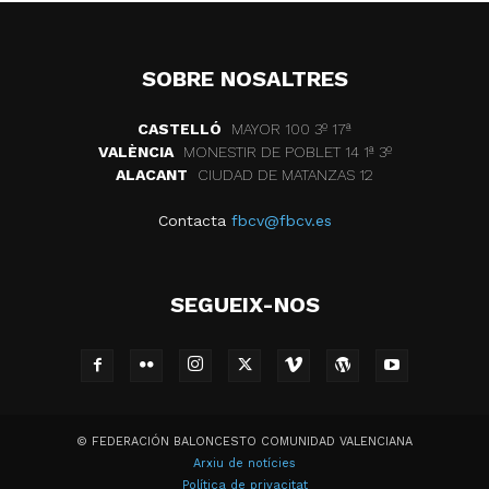
SOBRE NOSALTRES
CASTELLÓ
MAYOR 100 3º 17ª
VALÈNCIA
MONESTIR DE POBLET 14 1ª 3º
ALACANT
CIUDAD DE MATANZAS 12
Contacta
fbcv@fbcv.es
SEGUEIX-NOS
© FEDERACIÓN BALONCESTO COMUNIDAD VALENCIANA
Arxiu de notícies
Política de privacitat