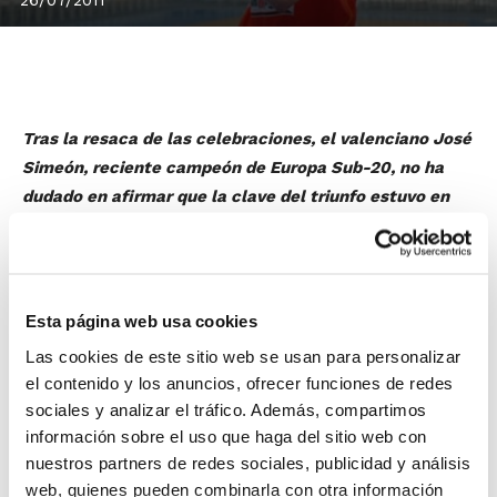
Tras la resaca de las celebraciones, el valenciano José
Simeón, reciente campeón de Europa Sub-20, no ha
dudado en afirmar que la clave del triunfo estuvo en
"el gran grupo humano que se ha creado entre
nosotros. Para mí ha sido muy importante que cada
jugador ha sabido su rol en el equipo y todos han
ayudado y han creído en la victoria final".
Esta página web usa cookies
José Simeón, una de las piezas importantes en el
Las cookies de este sitio web se usan para personalizar
triunfo de la Selección, terminó la final lesionado en el
el contenido y los anuncios, ofrecer funciones de redes
tobillo. El base de Silla admite que
"ahora me
sociales y analizar el tráfico. Además, compartimos
encuentro algo dolorido, pero la alegría de la victoria lo
información sobre el uso que haga del sitio web con
cura todo. Ha sido una experiencia muy bonita"
.
nuestros partners de redes sociales, publicidad y análisis
web, quienes pueden combinarla con otra información