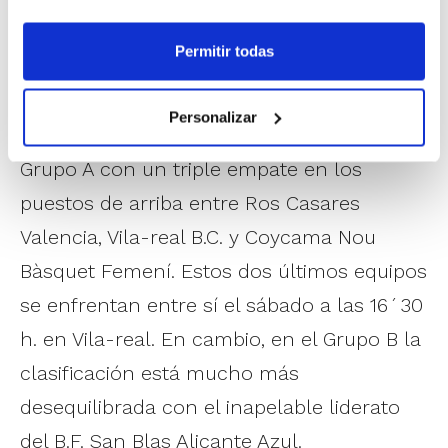
hasta el momento, aunque esta jornada no lo tendrán
nada fácil para mantener ese estatus, puesto que
Permitir todas
juegan ante dos complicados rivales como son Picken
Claret rojo y El Pilar.
Personalizar
En
Infantil Femení
, máxima emoción en el
Grupo A con un triple empate en los
puestos de arriba entre Ros Casares
Valencia, Vila-real B.C. y Coycama Nou
Bàsquet Femení. Estos dos últimos equipos
se enfrentan entre sí el sábado a las 16´30
h. en Vila-real. En cambio, en el Grupo B la
clasificación está mucho más
desequilibrada con el inapelable liderato
del B.F. San Blas Alicante Azul.