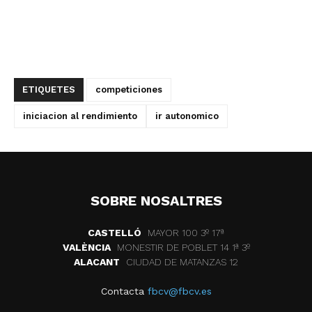
ETIQUETES
competiciones
iniciacion al rendimiento
ir autonomico
SOBRE NOSALTRES
CASTELLÓ
MAYOR 100 3º 17ª
VALÈNCIA
MONESTIR DE POBLET 14 1ª 3º
ALACANT
CIUDAD DE MATANZAS 12
Contacta
fbcv@fbcv.es