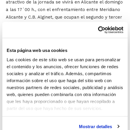
atractivo de la jornada se vivirá en Alicante el domingo
a las 17´00 h., con el enfrentamiento entre Meridiano
Alicante y C.B. Alginet, que ocupan el segundo y tercer
puesto de la tabla.
En
Cadet Femení
, el partido más esperado se
celebrará en el Nou Pabellón de Denia el domingo a
Esta página web usa cookies
las 17´30 h. Allí se medirán DBC-EMB Denia 97 y B.F.
Las cookies de este sitio web se usan para personalizar
San Blas Alicante Azul, los dos líderes del Grupo B.
el contenido y los anuncios, ofrecer funciones de redes
Mientras, en el Grupo A, el Ros Casares Valencia se ha
sociales y analizar el tráfico. Además, compartimos
mostrado intratable hasta el momento y el domingo
información sobre el uso que haga del sitio web con
tendrá la oportunidad de continuar su racha victoriosa
nuestros partners de redes sociales, publicidad y análisis
ante Picken Claret.
web, quienes pueden combinarla con otra información
que les haya proporcionado o que hayan recopilado a
En
Infantil Masculí
, Valfortec Amics Castelló y
partir del uso que haya hecho de sus servicios.
Meridiano Alicante lideran los dos grupos de la
competición y lo hacen como únicos equipos imbatidos
Mostrar detalles