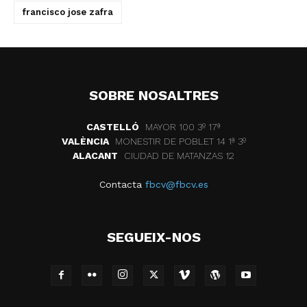
francisco jose zafra
SOBRE NOSALTRES
CASTELLÓ
MAYOR 100 3º 17ª
VALÈNCIA
MONESTIR DE POBLET 14 1ª 3º
ALACANT
CIUDAD DE MATANZAS 12
Contacta
fbcv@fbcv.es
SEGUEIX-NOS