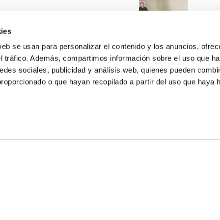
ies
web se usan para personalizar el contenido y los anuncios, ofrec
el tráfico. Además, compartimos información sobre el uso que ha
edes sociales, publicidad y análisis web, quienes pueden combin
proporcionado o que hayan recopilado a partir del uso que haya
E NOSALTRES
LLÓ
MAYOR 100 3º 17ª
IA
MONESTIR DE POBLET 14 1ª 3º
T
CIUDAD DE MATANZAS 12
ta
fbcv@fbcv.es
u de notícies
|
Política de privacitat