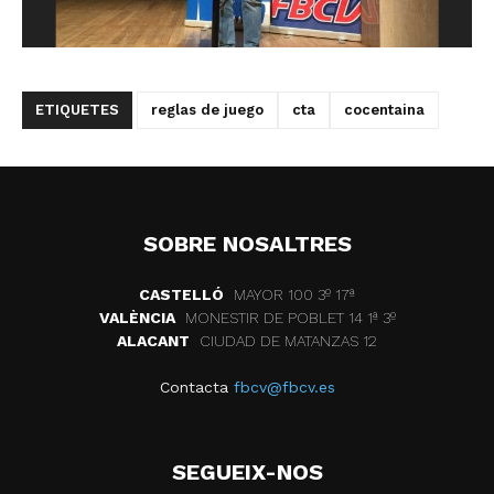
ETIQUETES
reglas de juego
cta
cocentaina
SOBRE NOSALTRES
CASTELLÓ
MAYOR 100 3º 17ª
VALÈNCIA
MONESTIR DE POBLET 14 1ª 3º
ALACANT
CIUDAD DE MATANZAS 12
Contacta
fbcv@fbcv.es
SEGUEIX-NOS