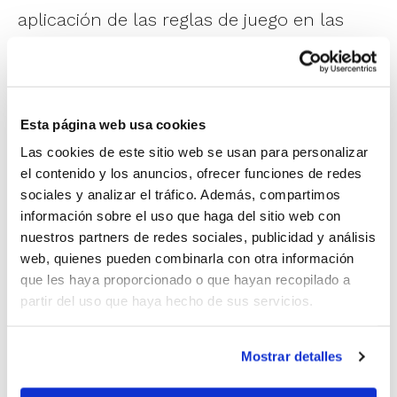
aplicación de las reglas de juego en las
Competiciones FBCV y en las
Competiciones IR. Se trató, por tanto, de
una jornada de convivencia entre dos
Esta página web usa cookies
colectivos que necesitan estar
Las cookies de este sitio web se usan para personalizar
continuamente profundizando sobre
el contenido y los anuncios, ofrecer funciones de redes
sociales y analizar el tráfico. Además, compartimos
las
reglas de juego
y su uso en el
información sobre el uso que haga del sitio web con
baloncesto de la Comunitat Valenciana.
nuestros partners de redes sociales, publicidad y análisis
web, quienes pueden combinarla con otra información
que les haya proporcionado o que hayan recopilado a
El concejal de Deportes de
partir del uso que haya hecho de sus servicios.
Cocentaina,
Saúl Botella
, dio la bienvenida
a todos los asistentes y les animó a seguir
Mostrar detalles
formándose en su labor para así continuar