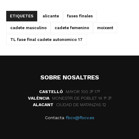
ETIQUETES
alicante
fases finales
cadete masculino
cadete femenino
moixent
TL fase final cadete autonomico 17
SOBRE NOSALTRES
CASTELLÓ
MAYOR 100 3º 17ª
VALÈNCIA
MONESTIR DE POBLET 14 1ª 3º
ALACANT
CIUDAD DE MATANZAS 12
Contacta
fbcv@fbcv.es