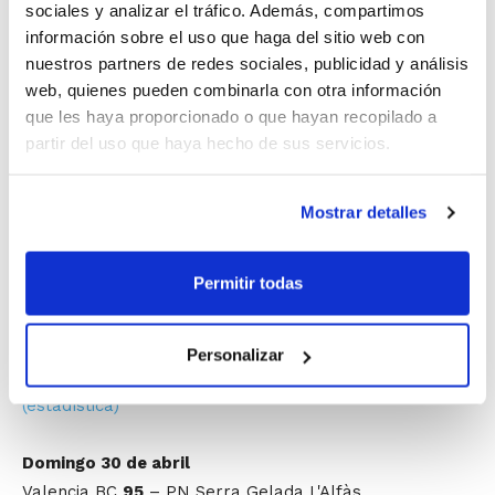
sociales y analizar el tráfico. Además, compartimos
información sobre el uso que haga del sitio web con
nuestros partners de redes sociales, publicidad y análisis
Fase Final Cadete Masculino IR Autonómico
–
web, quienes pueden combinarla con otra información
que les haya proporcionado o que hayan recopilado a
Pabellón CA Montemar Alicante
partir del uso que haya hecho de sus servicios.
Viernes 28 de abril
CA Montemar
42
– Valencia BC
112
(estadística)
Mostrar detalles
Valencia Genovés
48
– PN Serra Gelada L'Alfàs
77
(estadística)
Permitir todas
Sábado 29 de abril
Valencia Genovés
45
– Valencia BC
96
(estadística)
Personalizar
PN Serra Gelada L'Alfàs
82
– CA Montemar
62
(estadística)
Domingo 30 de abril
Valencia BC
95
– PN Serra Gelada L'Alfàs