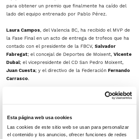
para obtener un premio que finalmente ha caído del
lado del equipo entrenado por Pablo Pérez.
Laura Campos
, del Valencia BC, ha recibido el MVP de
la Fase Final en un acto de entrega de trofeos que ha
contado con el presidente de la FBCV,
Salvador
Fabregat
; el concejal de Deportes de Moixent,
Vicente
Dubal
; el vicepresidente del CD San Pedro Moixent,
Juan Cuesta
; y el directivo de la Federación
Fernando
Carrasco
.
Galería de fotos Fase Final Cadete Masculino IR
Autonómico
Galería de fotos Fase Final Cadete Femenino IR
Esta página web usa cookies
Autonómico
Las cookies de este sitio web se usan para personalizar
Resultados y estadísticas de todos los
el contenido y los anuncios, ofrecer funciones de redes
partidos: