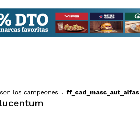
s son los campeones
ff_cad_masc_aut_alfa
-lucentum