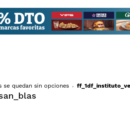
s se quedan sin opciones
ff_1df_instituto_v
-san_blas