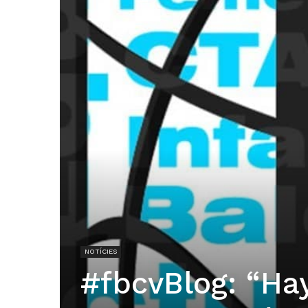
NOTÍCIES
#fbcvBlog: “Hay