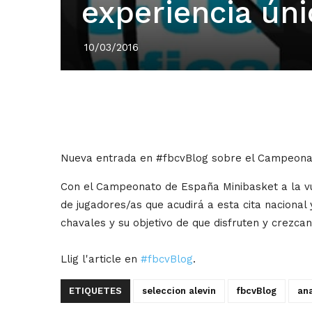
experiencia úni
10/03/2016
Nueva entrada en #fbcvBlog sobre el Campeonato
Con el Campeonato de España Minibasket a la vu
de jugadores/as que acudirá a esta cita naciona
chavales y su objetivo de que disfruten y crezca
Llig l'article en
#fbcvBlog
.
ETIQUETES
seleccion alevin
fbcvBlog
ana