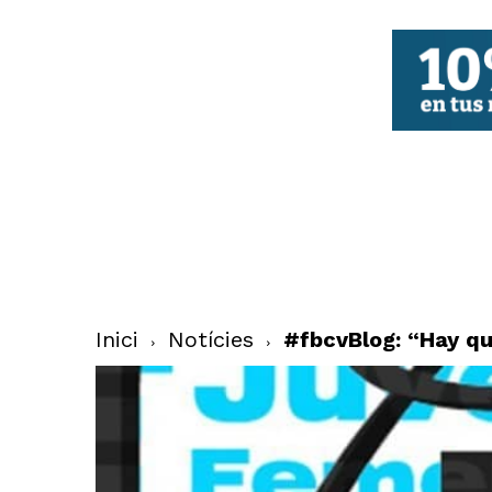
FBCV
Inici
Notícies
#fbcvBlog: “Hay qu