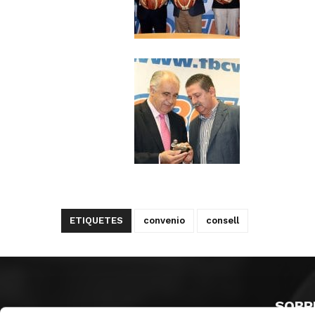
ETIQUETES
convenio
consell
SOBR