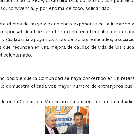
sidente de la FBCV, el Circuito Días del Mini es competitivida
, convivencia, y por encima de todo, solidaridad.
ante el mes de mayo y es un claro exponente de la iniciación 
esponsabilidad de ser el referente en el impulso de un balon
 y Ciudadanía apoyamos a las personas, entidades, asociacio
es que redunden en una mejora de calidad de vida de los ciu
l voluntariado.
o posible que la Comunidad se haya convertido en un referen
Así lo demuestra el cada vez mayor número de extranjeros que 
de en la Comunidad Valenciana ha aumentado, en la actualida