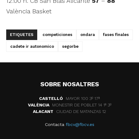
12:00 h. CB San Blas Alicante
57
–
88
València Basket
ETIQUETES
competiciones
ondara
fases finales
cadete ir autonomico
segorbe
SOBRE NOSALTRES
CASTELLÓ
MAYOR 100 3º 17ª
VALÈNCIA
MONESTIR DE POBLET 14 1ª 3º
ALACANT
CIUDAD DE MATANZAS 12
Contacta
fbcv@fbcv.es