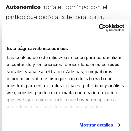
Autonómico
abría el domingo con el
partido que decidía la tercera plaza,
clasificatoria para el Campeonato de
España de Clubes. Amics Castelló
demostraba estar más asentado en la pista
Esta página web usa cookies
y trataba de despegarse en el marcador,
Las cookies de este sitio web se usan para personalizar
el contenido y los anuncios, ofrecer funciones de redes
pero siempre terminaba apareciendo la
sociales y analizar el tráfico. Además, compartimos
resistencia de un Sonia Bath Godella
información sobre el uso que haga del sitio web con
nuestros partners de redes sociales, publicidad y análisis
dispuesto a recuperar distancias. Y lo
web, quienes pueden combinarla con otra información
consiguió hasta el inicio del último periodo,
que les haya proporcionado o que hayan recopilado a
cuando el parcial de los castellonenses iba
partir del uso que haya hecho de sus servicios.
a ser esta vez definitivo, llevándose el
Mostrar detalles
triunfo final por 74-60.