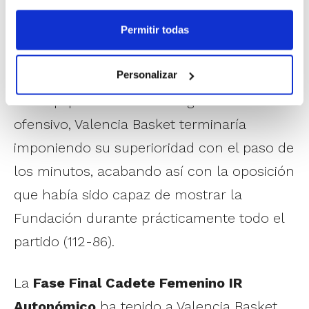
A continuación, el partido que otorgaba el
Permitir todas
trofeo de campeón 2023-2024. Tras una
Personalizar
primera parte muy igualada y en la que los
dos equipos exhibieron su gran talento
ofensivo, Valencia Basket terminaría
imponiendo su superioridad con el paso de
los minutos, acabando así con la oposición
que había sido capaz de mostrar la
Fundación durante prácticamente todo el
partido (112-86).
La
Fase Final Cadete Femenino IR
Autonómico
ha tenido a Valencia Basket