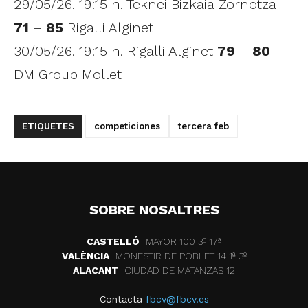
29/05/26. 19:15 h. Teknei Bizkaia Zornotza
71
–
85
Rigalli Alginet
30/05/26. 19:15 h. Rigalli Alginet
79
–
80
DM Group Mollet
ETIQUETES
competiciones
tercera feb
SOBRE NOSALTRES
CASTELLÓ
MAYOR 100 3º 17ª
VALÈNCIA
MONESTIR DE POBLET 14 1ª 3º
ALACANT
CIUDAD DE MATANZAS 12
Contacta
fbcv@fbcv.es