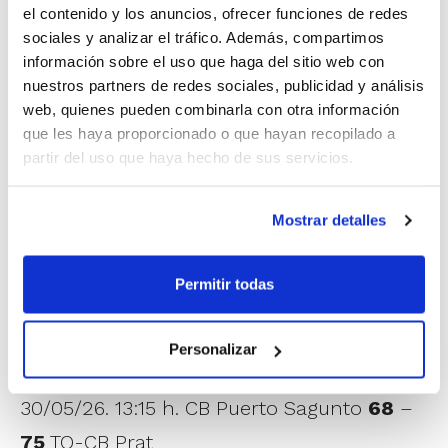
28/05/26. 17:45 h. Velabasket CB Sueca
73
el contenido y los anuncios, ofrecer funciones de redes
sociales y analizar el tráfico. Además, compartimos
–
72
Pujol Mollerussa
información sobre el uso que haga del sitio web con
29/05/26. 20:00 h. Vítaly La Mar BC Badajoz
nuestros partners de redes sociales, publicidad y análisis
79
–
56
Velabasket CB Sueca
web, quienes pueden combinarla con otra información
que les haya proporcionado o que hayan recopilado a
30/05/26. 17:45 h. Velabasket CB Sueca
57
partir del uso que haya hecho de sus servicios.
–
70
CB Tres Cantos
Mostrar detalles
Grupo 2 – Badajoz
28/05/26. 11:00 h. CB Puerto Sagunto
70
–
Permitir todas
65
Uros de Rivas
29/05/26. 11:00 h. Ulacia Zke
58
–
60
CB
Personalizar
Port Sagunt
30/05/26. 13:15 h. CB Puerto Sagunto
68
–
75
TQ-CB Prat