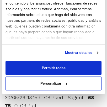
28/05/26. 17:45 h. Velabasket CB Sueca
73
el contenido y los anuncios, ofrecer funciones de redes
sociales y analizar el tráfico. Además, compartimos
–
72
Pujol Mollerussa
información sobre el uso que haga del sitio web con
29/05/26. 20:00 h. Vítaly La Mar BC Badajoz
nuestros partners de redes sociales, publicidad y análisis
79
–
56
Velabasket CB Sueca
web, quienes pueden combinarla con otra información
que les haya proporcionado o que hayan recopilado a
30/05/26. 17:45 h. Velabasket CB Sueca
57
partir del uso que haya hecho de sus servicios.
–
70
CB Tres Cantos
Mostrar detalles
Grupo 2 – Badajoz
28/05/26. 11:00 h. CB Puerto Sagunto
70
–
Permitir todas
65
Uros de Rivas
29/05/26. 11:00 h. Ulacia Zke
58
–
60
CB
Personalizar
Puerto Sagunto
30/05/26. 13:15 h. CB Puerto Sagunto
68
–
75
TQ-CB Prat