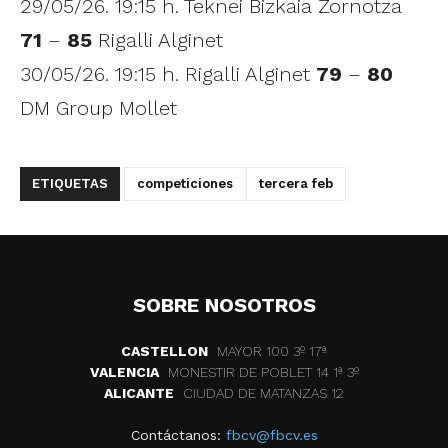
29/05/26. 19:15 h. Teknei Bizkaia Zornotza
71
–
85
Rigalli Alginet
30/05/26. 19:15 h. Rigalli Alginet
79
–
80
DM Group Mollet
ETIQUETAS
competiciones
tercera feb
SOBRE NOSOTROS
CASTELLON
MAYOR 100 3º 17ª
VALENCIA
MONESTIR DE POBLET 14 1ª 3º
ALICANTE
CIUDAD DE MATANZAS 12
Contáctanos:
fbcv@fbcv.es