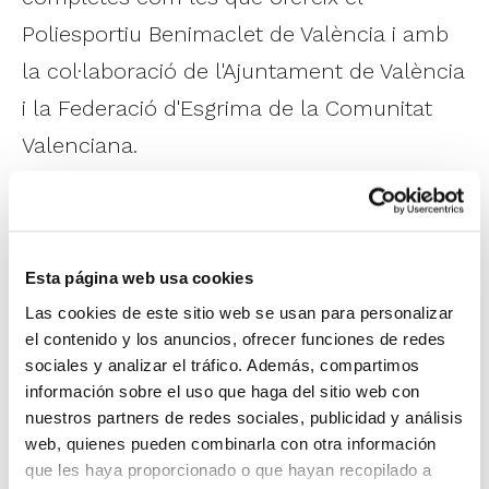
Poliesportiu Benimaclet de València i amb
la col·laboració de l'Ajuntament de València
i la Federació d'Esgrima de la Comunitat
Valenciana.
Més informació i inscripcions en
escuelas.fbcv.es/primavera/
Esta página web usa cookies
ESCUELAS DE VERANO FBCV
Las cookies de este sitio web se usan para personalizar
el contenido y los anuncios, ofrecer funciones de redes
Dirigidas a chicos y chicas nacidos entre
sociales y analizar el tráfico. Además, compartimos
los años 2008 y 2017. Este año las
información sobre el uso que haga del sitio web con
nuestros partners de redes sociales, publicidad y análisis
Escuelas se desarrollarán
del 26 de junio
web, quienes pueden combinarla con otra información
al 28 de julio
i
del 4 al 8 de septiembre
que les haya proporcionado o que hayan recopilado a