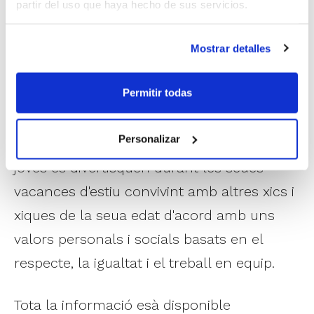
en el Polideportivo de Benimaclet, en
partir del uso que haya hecho de sus servicios.
Valencia.
Mostrar detalles
Igual que a la primavera, les Escoles d'Estiu
Permitir todas
FBCV compten amb una àmplia
programació d'activitats lúdiques i
Personalizar
esportives i tenen com a objectiu que els
joves es divertisquen durant les seues
vacances d'estiu convivint amb altres xics i
xiques de la seua edat d'acord amb uns
valors personals i socials basats en el
respecte, la igualtat i el treball en equip.
Tota la informació esà disponible