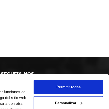
SEGUEIX-NOS
Permitir todas
er funciones de
ga del sitio web
Personalizar
arla con otra