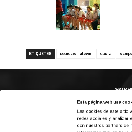
ETIQUETES
seleccion alevin
cadiz
campe
SOBR
Esta página web usa cook
CASTE
VALÈNC
Las cookies de este sitio 
ALACAN
redes sociales y analizar 
con nuestros partners de r
Contac