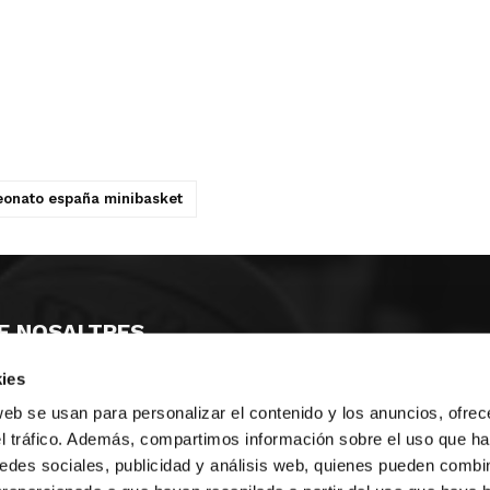
onato españa minibasket
E NOSALTRES
ies
LLÓ
MAYOR 100 3º 17ª
IA
MONESTIR DE POBLET 14 1ª 3º
web se usan para personalizar el contenido y los anuncios, ofrec
T
CIUDAD DE MATANZAS 12
el tráfico. Además, compartimos información sobre el uso que ha
edes sociales, publicidad y análisis web, quienes pueden combin
ta
fbcv@fbcv.es