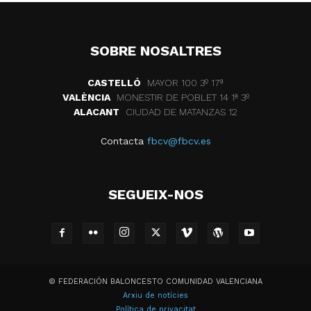
SOBRE NOSALTRES
CASTELLÓ
MAYOR 100 3º 17ª
VALÈNCIA
MONESTIR DE POBLET 14 1ª 3º
ALACANT
CIUDAD DE MATANZAS 12
Contacta
fbcv@fbcv.es
SEGUEIX-NOS
© FEDERACIÓN BALONCESTO COMUNIDAD VALENCIANA
Arxiu de notícies
Política de privacitat