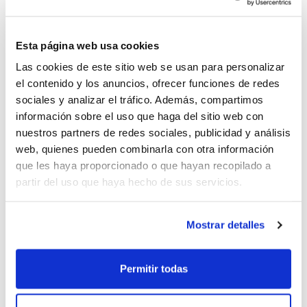
Però en la Federació hem volgut fer un pas
més enllà i
et proposem que amplies la
Esta página web usa cookies
teua formació fora de les pistes
. I amb
Las cookies de este sitio web se usan para personalizar
aquest objectiu és amb el qual hem
el contenido y los anuncios, ofrecer funciones de redes
dissenyat una activitat que està inclosa en
sociales y analizar el tráfico. Además, compartimos
el
Programa de Formació Contínua
però
información sobre el uso que haga del sitio web con
nuestros partners de redes sociales, publicidad y análisis
que estarà dirigida expressament per als
web, quienes pueden combinarla con otra información
jugadors/as, i més en concret a aquells de
que les haya proporcionado o que hayan recopilado a
partir del uso que haya hecho de sus servicios.
categoria Infantil i Cadet.
Mostrar detalles
T'animem a inscriure't en l'activitat
Formar
més enllà de la pista: entrenadors i
Permitir todas
jugadors, que serà impartida per
Ferrán
Pizcueta
, entrenador superior, professor