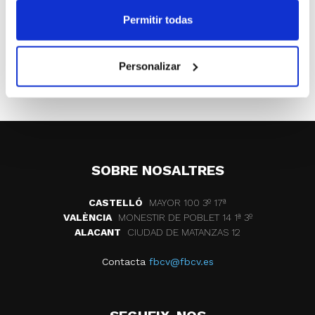
Los calendarios de competición se
Permitir todas
publicarán el martes 12 de septiembre.
Personalizar
ETIQUETES
lliga valenciana
SOBRE NOSALTRES
CASTELLÓ
MAYOR 100 3º 17ª
VALÈNCIA
MONESTIR DE POBLET 14 1ª 3º
ALACANT
CIUDAD DE MATANZAS 12
Contacta
fbcv@fbcv.es