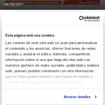
08/09/2017
Una vez finalizado el plazo de inscripción en las
Esta página web usa cookies
categorías IR, ya se puede consultar el listado de
Las cookies de este sitio web se usan para personalizar
equipos que participarán en esta edición de la Lliga
el contenido y los anuncios, ofrecer funciones de redes
Valenciana 2017.
sociales y analizar el tráfico. Además, compartimos
Equipos IR Lliga Valenciana 2017
información sobre el uso que haga del sitio web con
nuestros partners de redes sociales, publicidad y análisis
Para la distribución de grupos, sólo va a ser necesario
web, quienes pueden combinarla con otra información
realizar el
sorteo de los 15 kilómetros
en la
que les haya proporcionado o que hayan recopilado a
partir del uso que haya hecho de sus servicios.
categoría
Infantil Masculino Valencia/Castellón
. El
sorteo de distribución de grupos se llevará a cabo el
lunes 11 de septiembre a las 10:00 h. en las oficinas de
Mostrar detalles
la FBCV en Valencia.