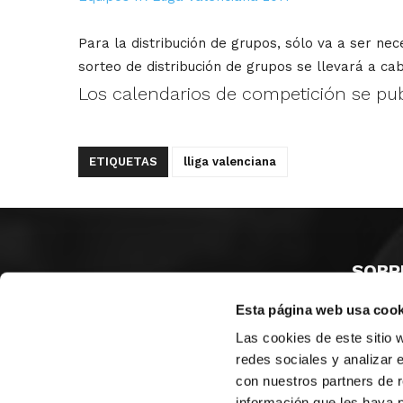
Para la distribución de grupos, sólo va a ser nec
sorteo de distribución de grupos se llevará a cab
Los calendarios de competición se pub
ETIQUETAS
lliga valenciana
SOBR
Esta página web usa cook
CASTE
VALENC
Las cookies de este sitio 
ALICAN
redes sociales y analizar 
con nuestros partners de r
Contáct
información que les haya 