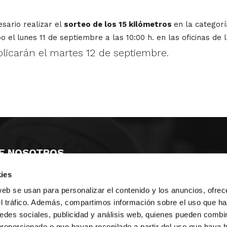
esario realizar el
sorteo de los 15 kilómetros
en la categor
o el lunes 11 de septiembre a las 10:00 h. en las oficinas de
licarán el martes 12 de septiembre.
E NOSOTROS
ies
LLON
MAYOR 100 3º 17ª
IA
MONESTIR DE POBLET 14 1ª 3º
web se usan para personalizar el contenido y los anuncios, ofrec
TE
CIUDAD DE MATANZAS 12
el tráfico. Además, compartimos información sobre el uso que ha
edes sociales, publicidad y análisis web, quienes pueden combin
anos:
fbcv@fbcv.es
proporcionado o que hayan recopilado a partir del uso que haya