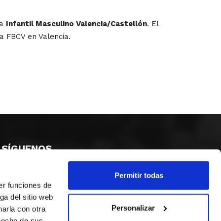
ía
Infantil Masculino Valencia/Castellón
. El
 la FBCV en Valencia.
SÍGUENOS
Permitir todas
er funciones de
ga del sitio web
Personalizar
arla con otra
 hecho de sus