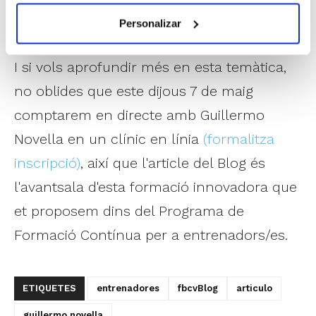
entrenador que busque que les seues
tasques se semblen més al joc real.
Personalizar
I si vols aprofundir més en esta temàtica,
no oblides que este dijous 7 de maig
comptarem en directe amb Guillermo
Novella en un clínic en línia
(formalitza
inscripció)
, així que l'article del Blog és
l'avantsala d'esta formació innovadora que
et proposem dins del Programa de
Formació Contínua per a entrenadors/es.
ETIQUETES
entrenadores
fbcvBlog
articulo
guillermo novella