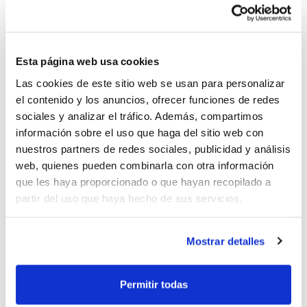
A través d'un recorregut rigorós i
accessible, Novella analitza l'evolució de
Esta página web usa cookies
l'entrenament cap a una lògica de
Las cookies de este sitio web se usan para personalizar
sistemes complexos, explica com la
el contenido y los anuncios, ofrecer funciones de redes
sociales y analizar el tráfico. Además, compartimos
variabilitat funcional influïx en la presa de
información sobre el uso que haga del sitio web con
decisions i desglossa claus tan rellevants
nuestros partners de redes sociales, publicidad y análisis
web, quienes pueden combinarla con otra información
com el disseny representatiu, la
que les haya proporcionado o que hayan recopilado a
seqüenciació de tasques o la relació entre
partir del uso que haya hecho de sus servicios.
càrrega i organització tàctica. Trobarem un
enfocament actualitzat, recolzat en la
Mostrar detalles
investigació contemporània i traduït a
criteris operatius útils per a qualsevol
Permitir todas