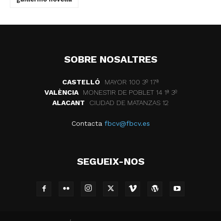
SOBRE NOSALTRES
CASTELLÓ
MAYOR 100 3º 17ª
VALÈNCIA
MONESTIR DE POBLET 14 1ª 3º
ALACANT
CIUDAD DE MATANZAS 12
Contacta
fbcv@fbcv.es
SEGUEIX-NOS