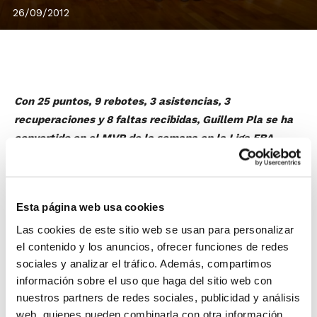
26/09/2012
Con 25 puntos, 9 rebotes, 3 asistencias, 3
recuperaciones y 8 faltas recibidas, Guillem Pla se ha
convertido en el MVP de la semana en la Liga EBA,
sumando un total de 32 puntos de valoración.
El ala-pívot valenciano, con sólo 21 años, cuajó un
excelente partido pese a la derrota a domicilio del
Esta página web usa cookies
Valencia Basket frente a El Olivar, no pudiendo
Las cookies de este sitio web se usan para personalizar
redondear así la importante victoria de la jornada
el contenido y los anuncios, ofrecer funciones de redes
inaugural.
sociales y analizar el tráfico. Además, compartimos
información sobre el uso que haga del sitio web con
Guillem Pla comenzó su camino en el
nuestros partners de redes sociales, publicidad y análisis
baloncesto de la mano del C.B. Aldaia,
web, quienes pueden combinarla con otra información