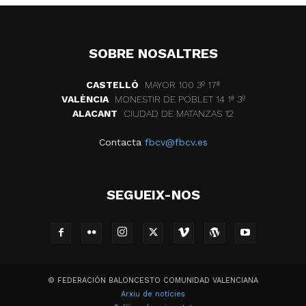
SOBRE NOSALTRES
CASTELLÓ
MAYOR 100 3º 17ª
VALÈNCIA
MONESTIR DE POBLET 14 1ª 3º
ALACANT
CIUDAD DE MATANZAS 12
Contacta
fbcv@fbcv.es
SEGUEIX-NOS
© FEDERACIÓN BALONCESTO COMUNIDAD VALENCIANA
Arxiu de notícies