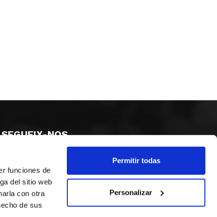
SEGUEIX-NOS
Permitir todas
er funciones de
ga del sitio web
Personalizar
arla con otra
 hecho de sus