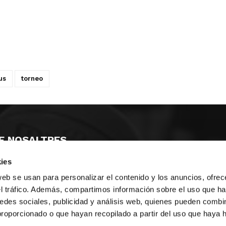
us
torneo
E NOSALTRES
ies
LLÓ
MAYOR 100 3º 17ª
IA
MONESTIR DE POBLET 14 1ª 3º
web se usan para personalizar el contenido y los anuncios, ofrec
T
CIUDAD DE MATANZAS 12
el tráfico. Además, compartimos información sobre el uso que ha
edes sociales, publicidad y análisis web, quienes pueden combin
ta
fbcv@fbcv.es
proporcionado o que hayan recopilado a partir del uso que haya