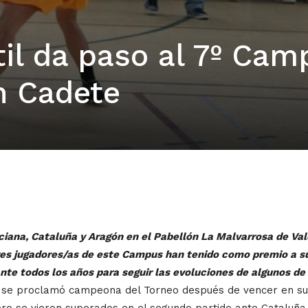
til da paso al 7º Cam
n Cadete
iana, Cataluña y Aragón en el Pabellón La Malvarrosa de Val
res jugadores/as de este Campus han tenido como premio a su
te todos los años para seguir las evoluciones de algunos de
a se proclamó campeona del Torneo después de vencer en su
ro se vieron superados en el segundo partido ante Cataluña 