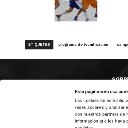
ETIQUETES
programa de tecnificación
camp
SOBR
Esta página web usa cook
CASTE
VALÈNC
Las cookies de este sitio 
ALACAN
redes sociales y analizar 
con nuestros partners de r
Contac
información que les haya 
servicios.