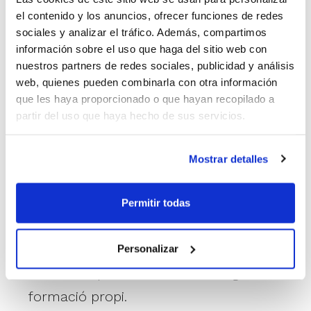
el contenido y los anuncios, ofrecer funciones de redes
sociales y analizar el tráfico. Además, compartimos
26 de febrer.
Óscar Martínez. La
información sobre el uso que haga del sitio web con
importància de la passada en el joc
nuestros partners de redes sociales, publicidad y análisis
web, quienes pueden combinarla con otra información
col·lectiu
que les haya proporcionado o que hayan recopilado a
partir del uso que haya hecho de sus servicios.
12 de març.
Olga Vázquez. Minibasket
creatiu: formar sense encotillar
Mostrar detalles
24 de març.
Manuel Sánchez. Taller
Anàlisi del gest tècnic i aplicacions que
Permitir todas
ens el faciliten.
25 de març.
Manuel Sánchez. Taller
Personalizar
Desenvolupament d'un scouting de
formació propi.