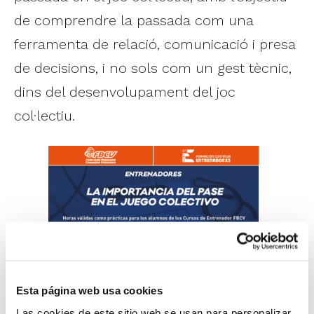
de comprendre la passada com una
ferramenta de relació, comunicació i presa
de decisions, i no sols com un gest tècnic,
dins del desenvolupament del joc
col·lectiu.
Estes són les activitats programades que
Esta página web usa cookies
resten per als mesos de febrer i març:
Las cookies de este sitio web se usan para personalizar